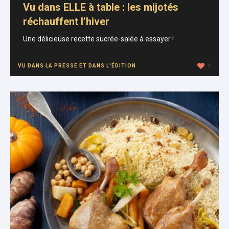
Vu dans ELLE à table : les mijotés
réchauffent l’hiver
Une délicieuse recette sucrée-salée à essayer !
VU DANS LA PRESSE ET DANS L'ÉDITION
1