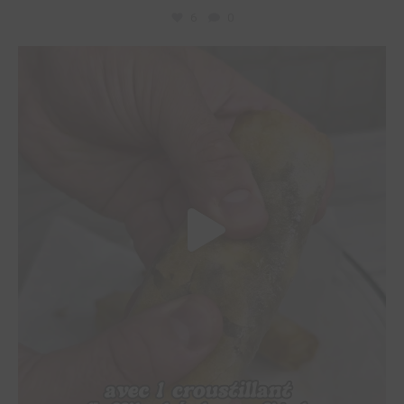
6
0
L’été, on aime les recettes gourmandes et faciles
...
80
1