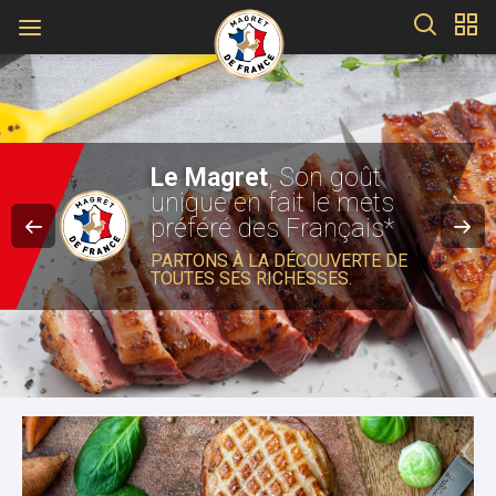
Le Magret
, Son goût
unique en fait le mets
préféré des Français*
PARTONS À LA DÉCOUVERTE DE
TOUTES SES RICHESSES.