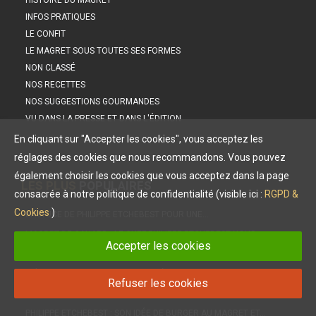
HISTOIRE DU MAGRET
INFOS PRATIQUES
LE CONFIT
LE MAGRET SOUS TOUTES SES FORMES
NON CLASSÉ
NOS RECETTES
NOS SUGGESTIONS GOURMANDES
VU DANS LA PRESSE ET DANS L'ÉDITION
En cliquant sur "Accepter les cookies", vous acceptez les
réglages des cookies que nous recommandons. Vous pouvez
également choisir les cookies que vous acceptez dans la page
LES PLUS
POPULAIRES
consacrée à notre politique de confidentialité (visible ici :
RGPD &
Cookies
)
L’ASTUCE DE PHILIPPE ETCHEBEST POUR UNE…
MAGRET DE CANARD : LE CHEF PHILIPPE ETCHEBEST NOUS…
Accepter les cookies
LES PETITES SAUCES À SERVIR AVEC NOTRE MAGRET DE…
INÉDIT : LE CONFIT POUR LA PREMIÈRE FOIS DANS UNE…
Refuser les cookies
DIÉTÉTIQUE, NUTRITION : LE MAGRET, UNE VIANDE IDÉALE !
PHILIPPE ETCHEBEST : SON IDÉE DE BURGER AU MAGRET ET…