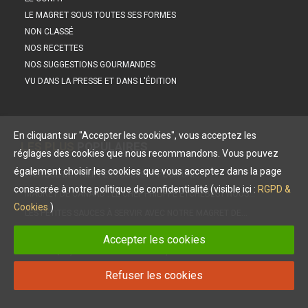
LE MAGRET SOUS TOUTES SES FORMES
NON CLASSÉ
NOS RECETTES
NOS SUGGESTIONS GOURMANDES
VU DANS LA PRESSE ET DANS L'ÉDITION
En cliquant sur "Accepter les cookies", vous acceptez les
LES PLUS
POPULAIRES
réglages des cookies que nous recommandons. Vous pouvez
également choisir les cookies que vous acceptez dans la page
L’ASTUCE DE PHILIPPE ETCHEBEST POUR UNE…
consacrée à notre politique de confidentialité (visible ici :
RGPD &
MAGRET DE CANARD : LE CHEF PHILIPPE ETCHEBEST NOUS…
Cookies
)
LES PETITES SAUCES À SERVIR AVEC NOTRE MAGRET DE…
INÉDIT : LE CONFIT POUR LA PREMIÈRE FOIS DANS UNE…
Accepter les cookies
DIÉTÉTIQUE, NUTRITION : LE MAGRET, UNE VIANDE IDÉALE !
PHILIPPE ETCHEBEST : SON IDÉE DE BURGER AU MAGRET ET…
Refuser les cookies