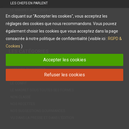
LES CHEFS EN PARLENT
LE MAGRET AVEC QUOI ?
En cliquant sur "Accepter les cookies", vous acceptez les
CHALLENGE MAGRET ET FOIE GRAS
réglages des cookies que nous recommandons. Vous pouvez
LE CONFIT
également choisir les cookies que vous acceptez dans la page
consacrée à notre politique de confidentialité (visible ici :
RGPD &
Cookies
)
LES
CATÉGORIES
Accepter les cookies
ACTUALITÉ
HISTOIRE DU MAGRET
Refuser les cookies
INFOS PRATIQUES
LE CONFIT
LE MAGRET SOUS TOUTES SES FORMES
NON CLASSÉ
NOS RECETTES
NOS SUGGESTIONS GOURMANDES
VU DANS LA PRESSE ET DANS L'ÉDITION