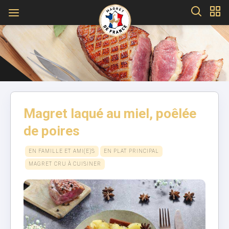
Magret laqué au miel, poêlée
de poires
EN FAMILLE ET AMI(E)S
EN PLAT PRINCIPAL
MAGRET CRU À CUISINER