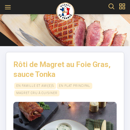
Rôti de Magret au Foie Gras,
sauce Tonka
EN FAMILLE ET AMI(E)S
EN PLAT PRINCIPAL
MAGRET CRU À CUISINER