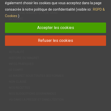
LES CHEFS EN PARLENT
également choisir les cookies que vous acceptez dans la page
LE MAGRET AVEC QUOI ?
consacrée à notre politique de confidentialité (visible ici :
RGPD &
CHALLENGE MAGRET ET FOIE GRAS
Cookies
)
LE CONFIT
Accepter les cookies
Refuser les cookies
LES
CATÉGORIES
ACTUALITÉ
HISTOIRE DU MAGRET
INFOS PRATIQUES
LE CONFIT
LE MAGRET SOUS TOUTES SES FORMES
NON CLASSÉ
NOS RECETTES
NOS SUGGESTIONS GOURMANDES
VU DANS LA PRESSE ET DANS L'ÉDITION