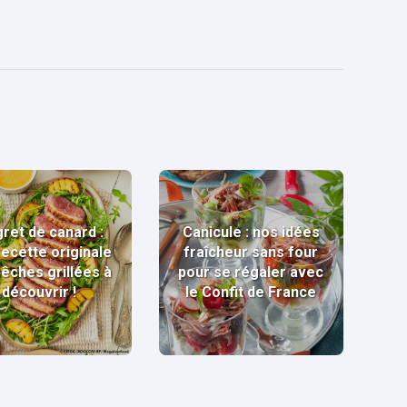
ret de canard :
Canicule : nos idées
recette originale
fraîcheur sans four
pêches grillées à
pour se régaler avec
découvrir !
le Confit de France