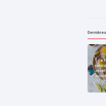
Dernières
Le r
canicu
recet
autou