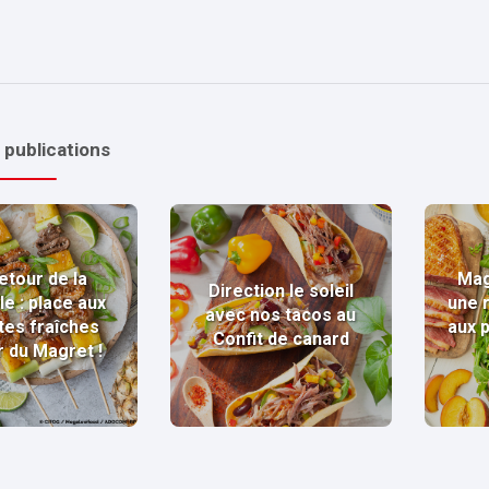
 publications
etour de la
Mag
Direction le soleil
le : place aux
une 
avec nos tacos au
tes fraîches
aux 
Confit de canard
r du Magret !