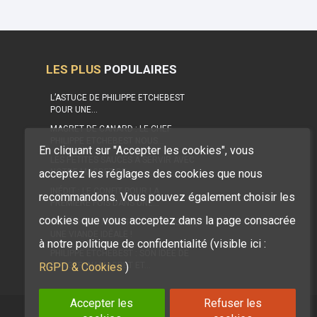
LES PLUS
POPULAIRES
L’ASTUCE DE PHILIPPE ETCHEBEST
POUR UNE…
MAGRET DE CANARD : LE CHEF
PHILIPPE ETCHEBEST NOUS…
En cliquant sur "Accepter les cookies", vous
LES PETITES SAUCES À SERVIR AVEC
acceptez les réglages des cookies que nous
NOTRE MAGRET DE…
INÉDIT : LE CONFIT POUR LA
recommandons. Vous pouvez également choisir les
PREMIÈRE FOIS DANS UNE…
cookies que vous acceptez dans la page consacrée
DIÉTÉTIQUE, NUTRITION : LE MAGRET,
UNE VIANDE IDÉALE !
à notre politique de confidentialité (visible ici :
PHILIPPE ETCHEBEST : SON IDÉE DE
RGPD & Cookies
BURGER AU MAGRET ET…
)
Accepter les
Refuser les