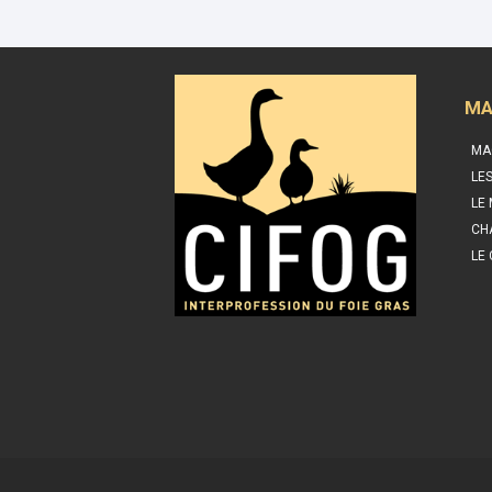
MA
MA
LE
LE
CH
LE