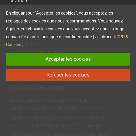
ACTUALITÉ
HISTOIRE DU MAGRET
En cliquant sur "Accepter les cookies", vous acceptez les
INFOS PRATIQUES
réglages des cookies que nous recommandons. Vous pouvez
LE CONFIT
également choisir les cookies que vous acceptez dans la page
LE MAGRET SOUS TOUTES SES FORMES
consacrée à notre politique de confidentialité (visible ici :
RGPD &
NON CLASSÉ
Cookies
)
NOS RECETTES
NOS SUGGESTIONS GOURMANDES
Accepter les cookies
VU DANS LA PRESSE ET DANS L'ÉDITION
Refuser les cookies
LES PLUS
POPULAIRES
L’ASTUCE DE PHILIPPE ETCHEBEST POUR UNE…
MAGRET DE CANARD : LE CHEF PHILIPPE ETCHEBEST NOUS…
LES PETITES SAUCES À SERVIR AVEC NOTRE MAGRET DE…
INÉDIT : LE CONFIT POUR LA PREMIÈRE FOIS DANS UNE…
DIÉTÉTIQUE, NUTRITION : LE MAGRET, UNE VIANDE IDÉALE !