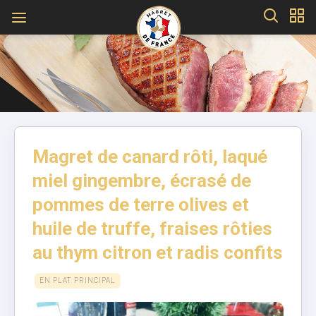
Magret de canard rôti, laqué
miel gingembre, écrasé de
pommes de terre olives et
huile de truffe, fraises rôties
au thym citron et radis confits
EN PLAT PRINCIPAL