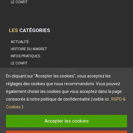
LE CONFIT
LES
CATÉGORIES
ACTUALITÉ
HISTOIRE DU MAGRET
INFOS PRATIQUES
LE CONFIT
LE MAGRET SOUS TOUTES SES FORMES
En cliquant sur "Accepter les cookies", vous acceptez les
NON CLASSÉ
réglages des cookies que nous recommandons. Vous pouvez
NOS RECETTES
également choisir les cookies que vous acceptez dans la page
NOS SUGGESTIONS GOURMANDES
VU DANS LA PRESSE ET DANS L'ÉDITION
consacrée à notre politique de confidentialité (visible ici :
RGPD &
Cookies
)
Accepter les cookies
LES PLUS
POPULAIRES