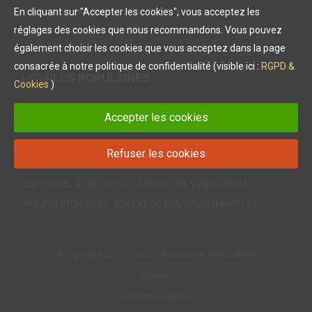
En cliquant sur "Accepter les cookies", vous acceptez les
VU DANS LA PRESSE ET DANS L'ÉDITION
réglages des cookies que nous recommandons. Vous pouvez
également choisir les cookies que vous acceptez dans la page
consacrée à notre politique de confidentialité (visible ici :
RGPD &
LES PLUS
POPULAIRES
Cookies
)
L’ASTUCE DE PHILIPPE ETCHEBEST POUR UNE…
Accepter les cookies
MAGRET DE CANARD : LE CHEF PHILIPPE ETCHEBEST NOUS…
LES PETITES SAUCES À SERVIR AVEC NOTRE MAGRET DE…
Refuser les cookies
INÉDIT : LE CONFIT POUR LA PREMIÈRE FOIS DANS UNE…
DIÉTÉTIQUE, NUTRITION : LE MAGRET, UNE VIANDE IDÉALE !
PHILIPPE ETCHEBEST : SON IDÉE DE BURGER AU MAGRET ET…
© Copyright 2017 – 2020 – Réalisé par ADOCOM-RP
Contact
Mentions Légales