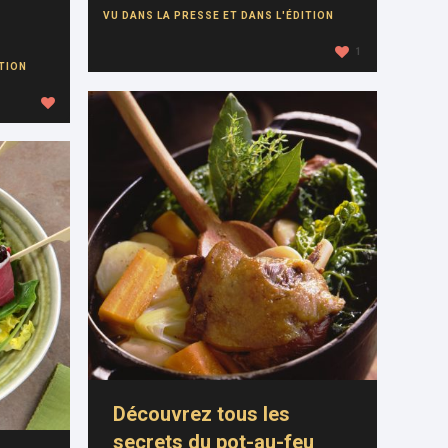
VU DANS LA PRESSE ET DANS L'ÉDITION
1
ITION
Découvrez tous les
secrets du pot-au-feu