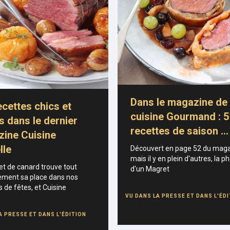
Dans le magazine de
ecettes chics et
cuisine Gourmand : 5
es dans le dernier
recettes de saison …
ine Cuisine
lle
Découvert en page 52 du maga
mais il y en plein d'autres, la p
t de canard trouve tout
d'un Magret
lement sa place dans nos
s de fêtes, et Cuisine
VU DANS LA PRESSE ET DANS L'ÉD
A PRESSE ET DANS L'ÉDITION