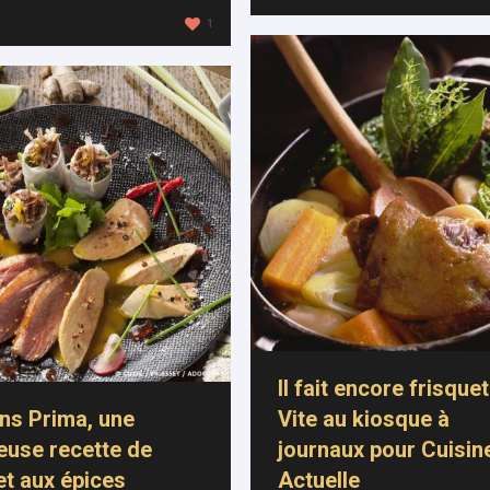
1
Il fait encore frisquet
ns Prima, une
Vite au kiosque à
ieuse recette de
journaux pour Cuisin
t aux épices
Actuelle