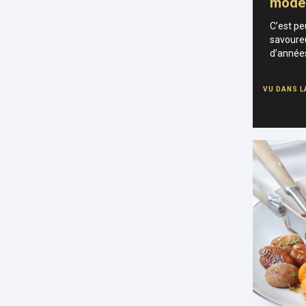
model
C’est pe
savoure
d’années
VU DANS L