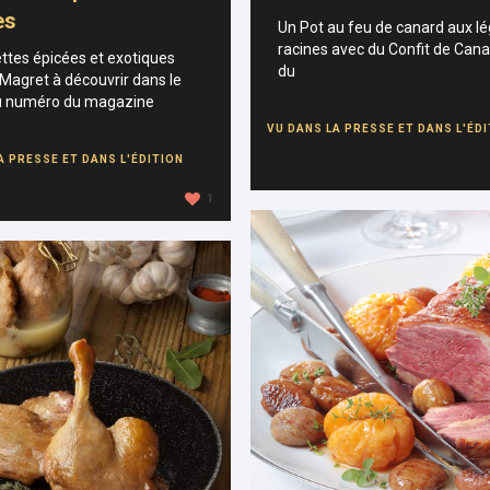
es
Un Pot au feu de canard aux 
racines avec du Confit de Cana
ttes épicées et exotiques
du
Magret à découvrir dans le
 numéro du magazine
VU DANS LA PRESSE ET DANS L'ÉD
A PRESSE ET DANS L'ÉDITION
1