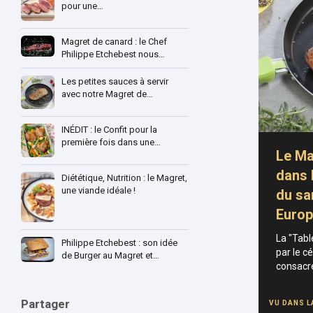
pour une…
Magret de canard : le Chef
Philippe Etchebest nous…
Les petites sauces à servir
avec notre Magret de…
INÉDIT : le Confit pour la
première fois dans une…
Le Ma
dans 
Diététique, Nutrition : le Magret,
une viande idéale !
du sa
Europ
La "Tabl
Philippe Etchebest : son idée
par le c
de Burger au Magret et…
consacre
Partager
VU DANS L