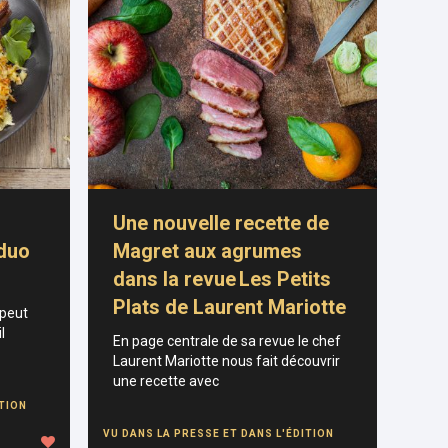
Une nouvelle recette de
 duo
Magret aux agrumes
dans la revue Les Petits
Plats de Laurent Mariotte
 peut
l
En page centrale de sa revue le chef
Laurent Mariotte nous fait découvrir
une recette avec
ITION
VU DANS LA PRESSE ET DANS L'ÉDITION