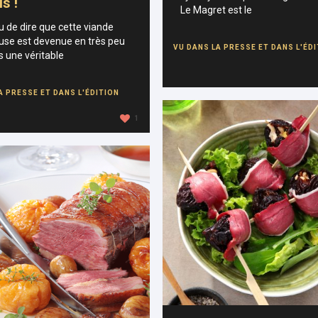
s !
Le Magret est le
u de dire que cette viande
use est devenue en très peu
VU DANS LA PRESSE ET DANS L'ÉD
 une véritable
A PRESSE ET DANS L'ÉDITION
1