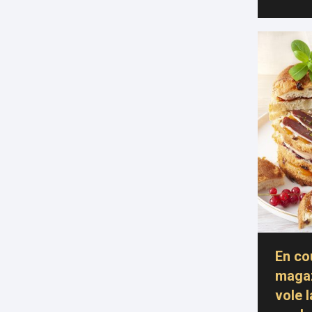
En co
magaz
vole 