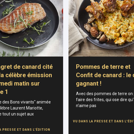
gret de canard cité
Pommes de terre et
la célèbre émission
Confit de canard : le
medi matin sur
gagnant !
e 1
Avec des pommes de terre on
faire des frites, qui ose dire qu’i
e des Bons vivants" animée
n’aime pas
élèbre Laurent Mariotte,
 tout un sujet aux
VU DANS LA PRESSE ET DANS L'ÉD
A PRESSE ET DANS L'ÉDITION