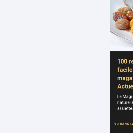
100 r
facil
magaz
Actue
Le Magre
naturel
assiette
VU DANS L