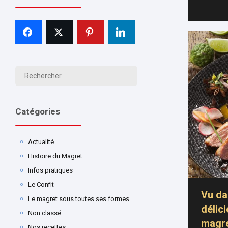
Catégories
Actualité
Histoire du Magret
Infos pratiques
Le Confit
Vu da
Le magret sous toutes ses formes
délic
Non classé
magre
Nos recettes