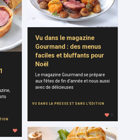
Vu dans le magazine
Gourmand : des menus
faciles et bluffants pour
Noël
1
Le magazine Gourmand se prépare
aux fêtes de fin d'année et nous aussi
avec de délicieuses
zine,
hoto
VU DANS LA PRESSE ET DANS L'ÉDITION
3
ITION