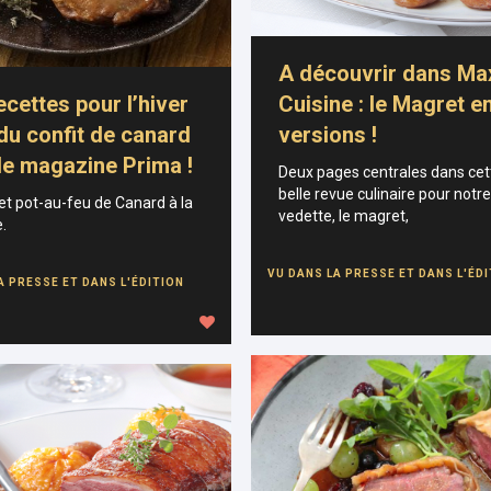
A découvrir dans Ma
ecettes pour l’hiver
Cuisine : le Magret e
du confit de canard
versions !
le magazine Prima !
Deux pages centrales dans cet
belle revue culinaire pour notr
t pot-au-feu de Canard à la
vedette, le magret,
e.
VU DANS LA PRESSE ET DANS L'ÉD
A PRESSE ET DANS L'ÉDITION