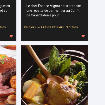
légumes
Le chef Fabrice Mignot nous propose
rd et
une recette de parmentier au Confit
de Canard idéale pour
ITION
VU DANS LA PRESSE ET DANS L'ÉDITION