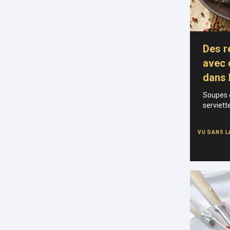
Des r
avec 
dans 
Soupes e
serviett
VU DANS L