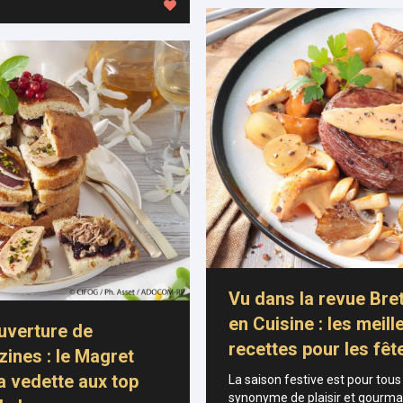
Vu dans la revue Bre
en Cuisine : les meill
uverture de
recettes pour les fêt
ines : le Magret
la vedette aux top
La saison festive est pour tous
synonyme de plaisir et gourma