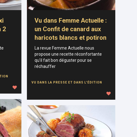
xi
Vu dans Femme Actuelle :
n 2
un Confit de canard aux
haricots blancs et potiron
te
La revue Femme Actuelle nous
e
propose une recette réconfortante
qu'il fait bon déguster pour se
réchauffer
ITION
VU DANS LA PRESSE ET DANS L'ÉDITION