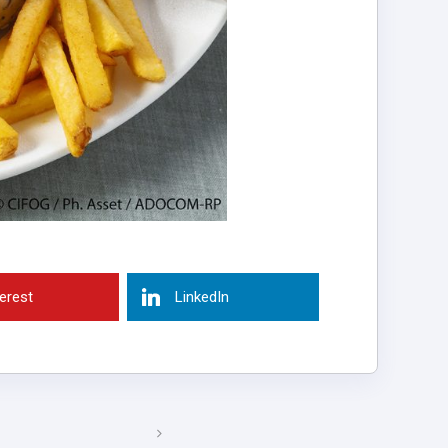
terest
LinkedIn