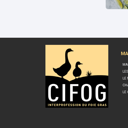
MA
MA
LE
LE
CH
LE