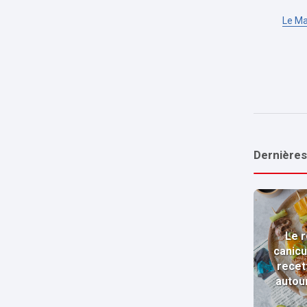
Le Ma
Dernières
Le r
canicu
recet
autou