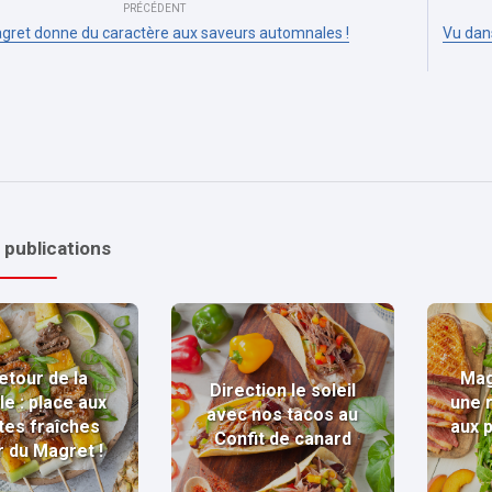
PRÉCÉDENT
gret donne du caractère aux saveurs automnales !
Vu dans
 publications
etour de la
Mag
Direction le soleil
le : place aux
une 
avec nos tacos au
tes fraîches
aux 
Confit de canard
r du Magret !