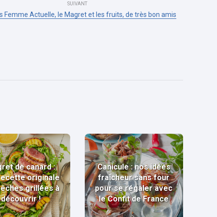
SUIVANT
 Femme Actuelle, le Magret et les fruits, de très bon amis
ret de canard :
Canicule : nos idées
recette originale
fraîcheur sans four
pêches grillées à
pour se régaler avec
découvrir !
le Confit de France