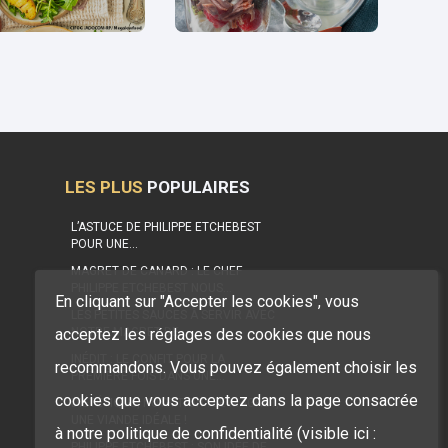
LES PLUS
POPULAIRES
L’ASTUCE DE PHILIPPE ETCHEBEST
POUR UNE…
MAGRET DE CANARD : LE CHEF
PHILIPPE ETCHEBEST NOUS…
En cliquant sur "Accepter les cookies", vous
LES PETITES SAUCES À SERVIR AVEC
acceptez les réglages des cookies que nous
NOTRE MAGRET DE…
INÉDIT : LE CONFIT POUR LA
recommandons. Vous pouvez également choisir les
PREMIÈRE FOIS DANS UNE…
cookies que vous acceptez dans la page consacrée
DIÉTÉTIQUE, NUTRITION : LE MAGRET,
UNE VIANDE IDÉALE !
à notre politique de confidentialité (visible ici :
PHILIPPE ETCHEBEST : SON IDÉE DE