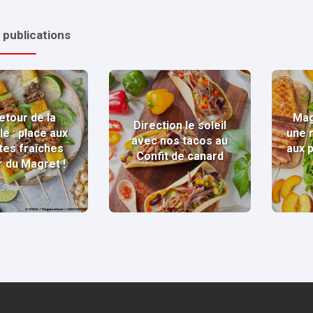
 publications
etour de la
Mag
Direction le soleil
le : place aux
une 
avec nos tacos au
tes fraîches
aux 
Confit de canard
r du Magret !