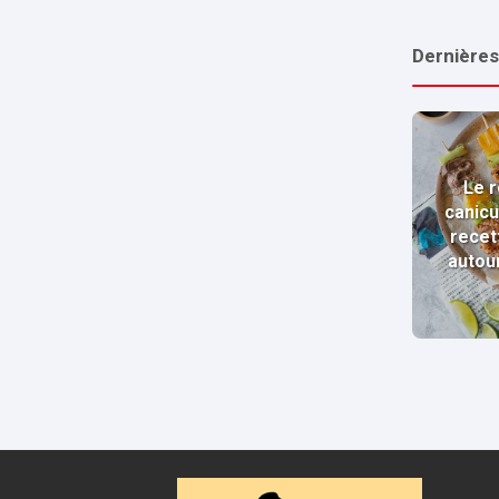
Dernières
Le r
canicu
recet
autou