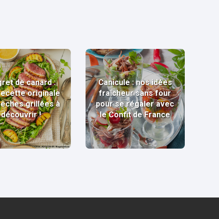
ret de canard :
Canicule : nos idées
recette originale
fraîcheur sans four
pêches grillées à
pour se régaler avec
découvrir !
le Confit de France