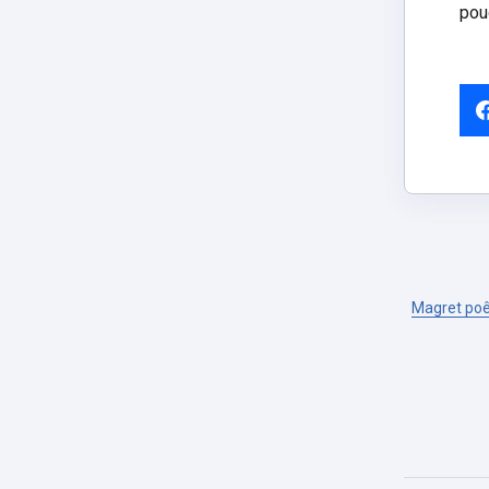
pou
Magret poêl