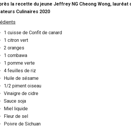
près la recette du jeune
Jeffrey NG Cheong Wong, lauréat 
ateurs Culinaires 2020
rédients
1 cuisse de Confit de canard
1 citron vert
2 oranges
1 combawa
1 pomme verte
4 feuilles de riz
Huile de sésame
1/2 piment oiseau
Vinaigre de cidre
Sauce soja
Miel liquide
Fleur de sel
Poivre de Sichuan