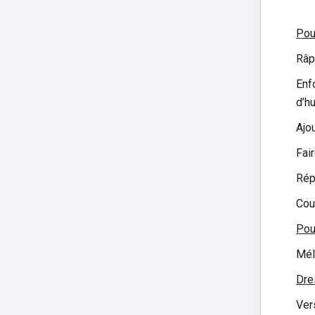
Pou
Râp
Enf
d’h
Ajo
Fai
Rép
Cou
Pou
Méla
Dre
Ver