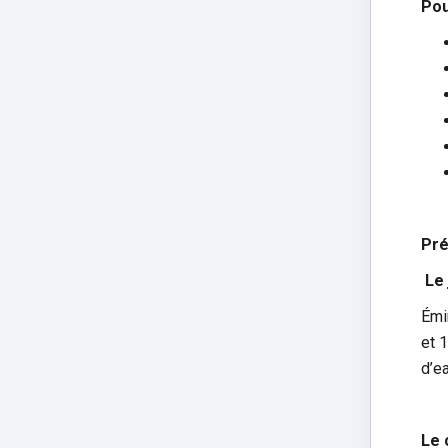
Pou
Pré
Le
Émi
et 1
d’ea
Le 