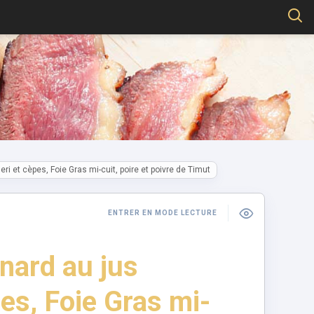
ri et cèpes, Foie Gras mi-cuit, poire et poivre de Timut
ENTRER EN MODE LECTURE
nard au jus
pes, Foie Gras mi-