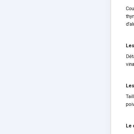
Cou
thy
d’a
Les
Dét
vin
Les
Tai
poi
Le 