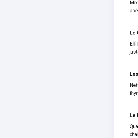
Mix
poê
Le 
Effi
just
Les
Net
thy
Le 
Qua
cha