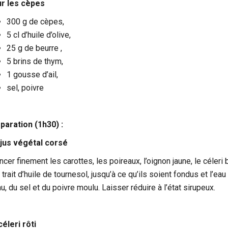
r les cèpes
300 g de cèpes,
5 cl d’huile d’olive,
25 g de beurre ,
5 brins de thym,
1 gousse d’ail,
sel, poivre
paration (1h30) :
 jus végétal corsé
ncer finement les carottes, les poireaux, l’oignon jaune, le céleri
 trait d’huile de tournesol, jusqu’à ce qu’ils soient fondus et l’e
u, du sel et du poivre moulu. Laisser réduire à l’état sirupeux.
céleri rôti