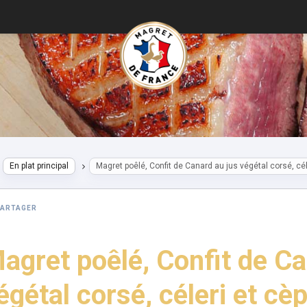
En plat principal
Magret poêlé, Confit de Canard au jus végétal corsé, céle
PARTAGER
agret poêlé, Confit de Ca
égétal corsé, céleri et cè