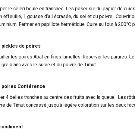
per le céleri boule en tranches. Les poser sur du papier de cuiss
m effeuillé, 1 gousse d’ail écrasée, du sel et du poivre. Couvrir 
luminium. Fermer en papillote hermétique. Cuire au four à 200°C 
 pickles de poires
ailler les poires Abat en fines lamelles. Réserver les parures. Le
aigre blanc avec le sucre et du poivre de Timut.
 poires Conférence
ller 4 belles tranches au centre des fruits avec la queue. Les rô
vre de Timut concassé jusqu’à légère coloration sur les deux face
condiment