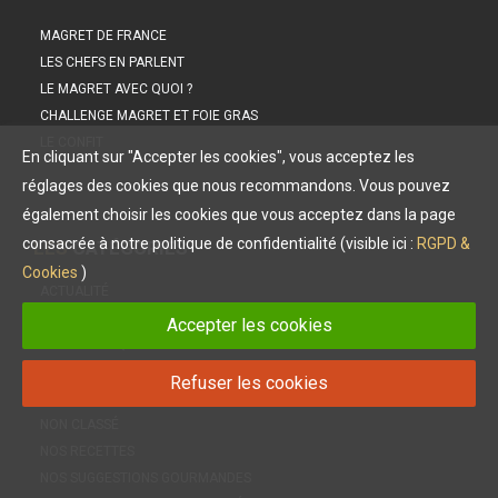
MAGRET DE FRANCE
LES CHEFS EN PARLENT
LE MAGRET AVEC QUOI ?
CHALLENGE MAGRET ET FOIE GRAS
LE CONFIT
En cliquant sur "Accepter les cookies", vous acceptez les
réglages des cookies que nous recommandons. Vous pouvez
également choisir les cookies que vous acceptez dans la page
consacrée à notre politique de confidentialité (visible ici :
RGPD &
LES
CATÉGORIES
Cookies
)
ACTUALITÉ
HISTOIRE DU MAGRET
Accepter les cookies
INFOS PRATIQUES
LE CONFIT
Refuser les cookies
LE MAGRET SOUS TOUTES SES FORMES
NON CLASSÉ
NOS RECETTES
NOS SUGGESTIONS GOURMANDES