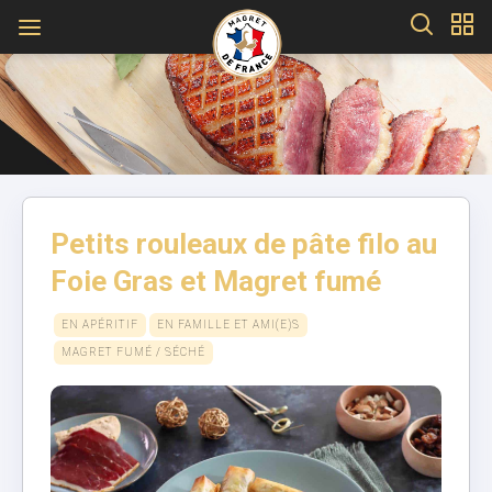
Petits rouleaux de pâte filo au
Foie Gras et Magret fumé
EN APÉRITIF
EN FAMILLE ET AMI(E)S
MAGRET FUMÉ / SÉCHÉ