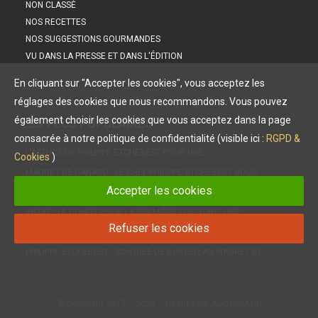
NON CLASSÉ
NOS RECETTES
NOS SUGGESTIONS GOURMANDES
VU DANS LA PRESSE ET DANS L'ÉDITION
En cliquant sur "Accepter les cookies", vous acceptez les
réglages des cookies que nous recommandons. Vous pouvez
également choisir les cookies que vous acceptez dans la page
LES PLUS
POPULAIRES
consacrée à notre politique de confidentialité (visible ici :
RGPD &
L’ASTUCE DE PHILIPPE ETCHEBEST POUR UNE…
Cookies
)
MAGRET DE CANARD : LE CHEF PHILIPPE ETCHEBEST NOUS…
Accepter les cookies
LES PETITES SAUCES À SERVIR AVEC NOTRE MAGRET DE…
INÉDIT : LE CONFIT POUR LA PREMIÈRE FOIS DANS UNE…
Refuser les cookies
DIÉTÉTIQUE, NUTRITION : LE MAGRET, UNE VIANDE IDÉALE !
PHILIPPE ETCHEBEST : SON IDÉE DE BURGER AU MAGRET ET…
© Copyright 2017 – 2020 – Réalisé par ADOCOM-RP