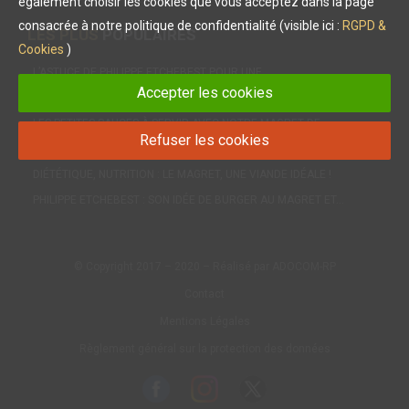
également choisir les cookies que vous acceptez dans la page
consacrée à notre politique de confidentialité (visible ici :
RGPD &
LES PLUS
POPULAIRES
Cookies
)
L’ASTUCE DE PHILIPPE ETCHEBEST POUR UNE…
Accepter les cookies
MAGRET DE CANARD : LE CHEF PHILIPPE ETCHEBEST NOUS…
LES PETITES SAUCES À SERVIR AVEC NOTRE MAGRET DE…
Refuser les cookies
INÉDIT : LE CONFIT POUR LA PREMIÈRE FOIS DANS UNE…
DIÉTÉTIQUE, NUTRITION : LE MAGRET, UNE VIANDE IDÉALE !
PHILIPPE ETCHEBEST : SON IDÉE DE BURGER AU MAGRET ET…
© Copyright 2017 – 2020 – Réalisé par ADOCOM-RP
Contact
Mentions Légales
Règlement général sur la protection des données