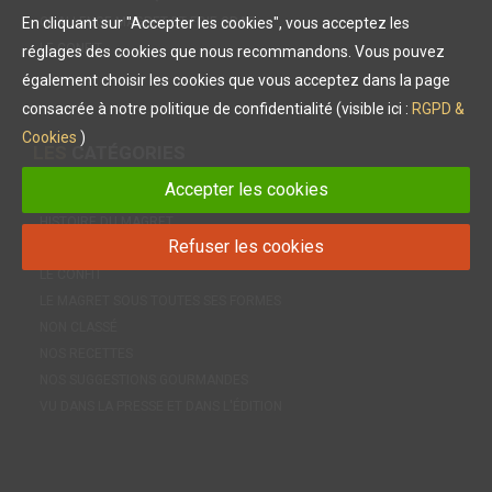
En cliquant sur "Accepter les cookies", vous acceptez les
CHALLENGE MAGRET ET FOIE GRAS
LE CONFIT
réglages des cookies que nous recommandons. Vous pouvez
également choisir les cookies que vous acceptez dans la page
consacrée à notre politique de confidentialité (visible ici :
RGPD &
Cookies
)
LES
CATÉGORIES
Accepter les cookies
ACTUALITÉ
HISTOIRE DU MAGRET
Refuser les cookies
INFOS PRATIQUES
LE CONFIT
LE MAGRET SOUS TOUTES SES FORMES
NON CLASSÉ
NOS RECETTES
NOS SUGGESTIONS GOURMANDES
VU DANS LA PRESSE ET DANS L'ÉDITION