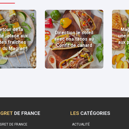
etour de la
Mag
Direction le soleil
le : place aux
une 
avec nos tacos au
tes fraîches
aux 
Confit de canard
r du Magret !
GRET
DE FRANCE
LES
CATÉGORIES
GRET DE FRANCE
ACTUALITÉ