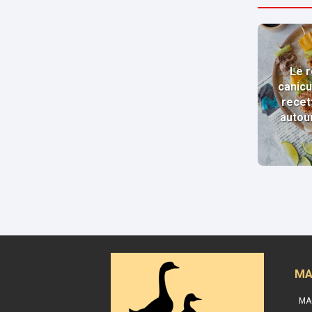
Le r
canicu
recet
autou
MA
MA