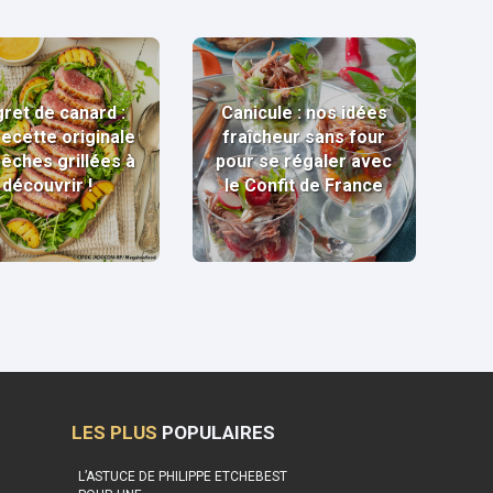
ret de canard :
Canicule : nos idées
recette originale
fraîcheur sans four
pêches grillées à
pour se régaler avec
découvrir !
le Confit de France
LES PLUS
POPULAIRES
L’ASTUCE DE PHILIPPE ETCHEBEST