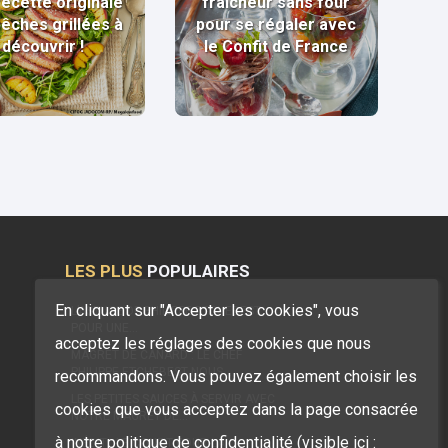
recette originale
fraîcheur sans four
pêches grillées à
pour se régaler avec
découvrir !
le Confit de France
LES PLUS
POPULAIRES
En cliquant sur "Accepter les cookies", vous
L’ASTUCE DE PHILIPPE ETCHEBEST
POUR UNE…
acceptez les réglages des cookies que nous
MAGRET DE CANARD : LE CHEF
PHILIPPE ETCHEBEST NOUS…
recommandons. Vous pouvez également choisir les
LES PETITES SAUCES À SERVIR AVEC
cookies que vous acceptez dans la page consacrée
NOTRE MAGRET DE…
à notre politique de confidentialité (visible ici :
INÉDIT : LE CONFIT POUR LA