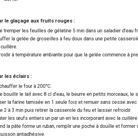
r le glaçage aux fruits rouges :
re tremper les feuilles de gélatine 5 min dans un saladier d’eau f
uffer la gelée de groseilles à feu doux dans une petite casserole
cuillère.
roidir à température ambiante pour que la gelée commence à pre
r les éclairs :
chauffer le four à 200°C.
e bouillir le lait avec 8 cl d’eau, le beurre en petits morceaux, le
ser la farine tamisée en 1 seule fois et remuer sans cesse avec u
e 2 à 3 min puis retirer la casserole du feu et laisser refroidir.
ter les œufs entiers un par un en les incorporant avec la cuillère
nd la pâte forme un ruban, remplir une poche à douille et forme
cuisson antiadhésive.