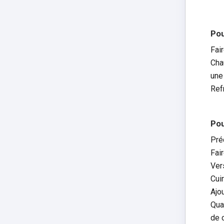
Pou
Fai
Cha
une 
Ref
Pou
Pré
Fair
Ver
Cuir
Ajou
Qua
de 