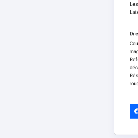
Les
Lais
Dre
Cou
mag
Ref
déc
Rés
rou