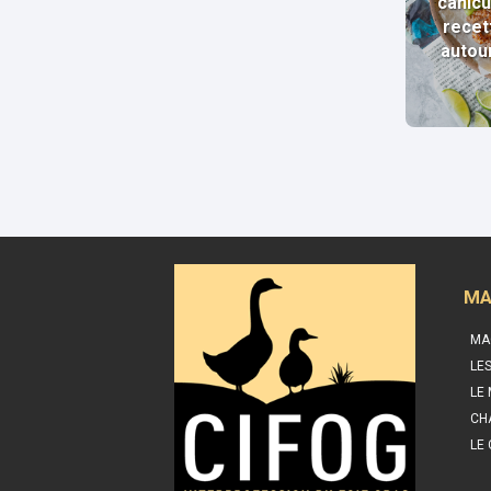
canicu
recet
autou
MA
MA
LE
LE
CH
LE