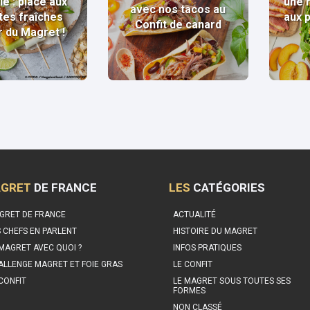
le : place aux
une 
avec nos tacos au
tes fraîches
aux 
Confit de canard
r du Magret !
GRET
DE FRANCE
LES
CATÉGORIES
GRET DE FRANCE
ACTUALITÉ
S CHEFS EN PARLENT
HISTOIRE DU MAGRET
 MAGRET AVEC QUOI ?
INFOS PRATIQUES
ALLENGE MAGRET ET FOIE GRAS
LE CONFIT
 CONFIT
LE MAGRET SOUS TOUTES SES
FORMES
NON CLASSÉ