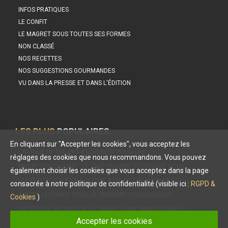
INFOS PRATIQUES
LE CONFIT
LE MAGRET SOUS TOUTES SES FORMES
NON CLASSÉ
NOS RECETTES
NOS SUGGESTIONS GOURMANDES
VU DANS LA PRESSE ET DANS L'ÉDITION
LES PLUS
POPULAIRES
En cliquant sur "Accepter les cookies", vous acceptez les
L’ASTUCE DE PHILIPPE ETCHEBEST POUR UNE…
réglages des cookies que nous recommandons. Vous pouvez
MAGRET DE CANARD : LE CHEF PHILIPPE ETCHEBEST NOUS…
également choisir les cookies que vous acceptez dans la page
LES PETITES SAUCES À SERVIR AVEC NOTRE MAGRET DE…
consacrée à notre politique de confidentialité (visible ici :
RGPD &
INÉDIT : LE CONFIT POUR LA PREMIÈRE FOIS DANS UNE…
Cookies
)
DIÉTÉTIQUE, NUTRITION : LE MAGRET, UNE VIANDE IDÉALE !
Accepter les cookies
PHILIPPE ETCHEBEST : SON IDÉE DE BURGER AU MAGRET ET…