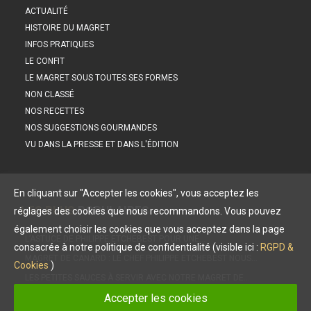
ACTUALITÉ
HISTOIRE DU MAGRET
INFOS PRATIQUES
LE CONFIT
LE MAGRET SOUS TOUTES SES FORMES
NON CLASSÉ
NOS RECETTES
NOS SUGGESTIONS GOURMANDES
VU DANS LA PRESSE ET DANS L'ÉDITION
En cliquant sur "Accepter les cookies", vous acceptez les
LES PLUS
POPULAIRES
réglages des cookies que nous recommandons. Vous pouvez
également choisir les cookies que vous acceptez dans la page
L’ASTUCE DE PHILIPPE ETCHEBEST POUR UNE…
consacrée à notre politique de confidentialité (visible ici :
RGPD &
MAGRET DE CANARD : LE CHEF PHILIPPE ETCHEBEST NOUS…
Cookies
)
LES PETITES SAUCES À SERVIR AVEC NOTRE MAGRET DE…
Accepter les cookies
INÉDIT : LE CONFIT POUR LA PREMIÈRE FOIS DANS UNE…