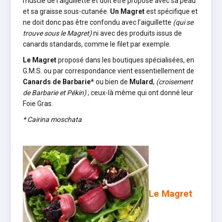
muscle de l’aiguillette et doit être proposé avec sa peau
et sa graisse sous-cutanée.
Un Magret
est spécifique et
ne doit donc pas être confondu avec l’aiguillette
(qui se
trouve sous le Magret)
ni avec des produits issus de
canards standards, comme le filet par exemple.
Le Magret
proposé dans les boutiques spécialisées, en
G.M.S. ou par correspondance vient essentiellement de
Canards de Barbarie*
ou bien de
Mulard
,
(croisement
de Barbarie et Pékin)
; ceux-là même qui ont donné leur
Foie Gras.
* Cairina moschata
Le Magret