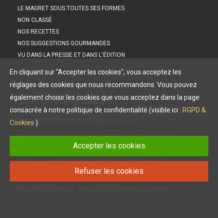
LE MAGRET SOUS TOUTES SES FORMES
NON CLASSÉ
NOS RECETTES
NOS SUGGESTIONS GOURMANDES
VU DANS LA PRESSE ET DANS L'ÉDITION
En cliquant sur "Accepter les cookies", vous acceptez les
réglages des cookies que nous recommandons. Vous pouvez
également choisir les cookies que vous acceptez dans la page
LES PLUS
POPULAIRES
consacrée à notre politique de confidentialité (visible ici :
RGPD &
L’ASTUCE DE PHILIPPE ETCHEBEST POUR UNE…
Cookies
)
MAGRET DE CANARD : LE CHEF PHILIPPE ETCHEBEST NOUS…
Accepter les cookies
LES PETITES SAUCES À SERVIR AVEC NOTRE MAGRET DE…
INÉDIT : LE CONFIT POUR LA PREMIÈRE FOIS DANS UNE…
Refuser les cookies
DIÉTÉTIQUE, NUTRITION : LE MAGRET, UNE VIANDE IDÉALE !
PHILIPPE ETCHEBEST : SON IDÉE DE BURGER AU MAGRET ET…