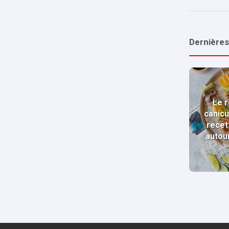
Dernières
Le r
canicu
recet
autou