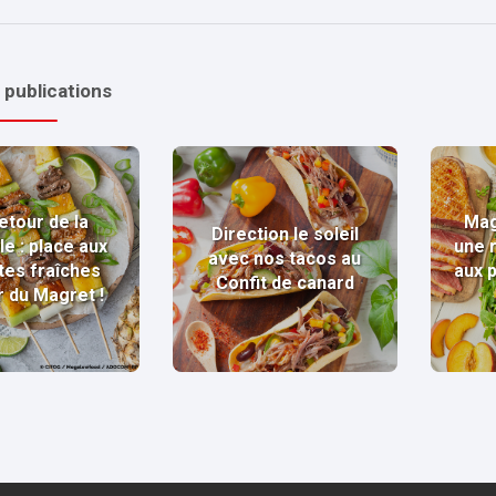
 publications
etour de la
Mag
Direction le soleil
le : place aux
une 
avec nos tacos au
tes fraîches
aux 
Confit de canard
r du Magret !