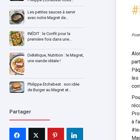
#
Les petites sauces à servir
avec notre Magret de…
INÉDIT : le Confit pour la
Post
première fois dans une…
Alo
Diététique, Nutrition : le Magret,
une viande idéale !
par
Pâq
les
Philippe Etchebest : son idée
con
de Burger au Magret et…
Pou
réco
Partager
Pro
à l’
#le
Mag