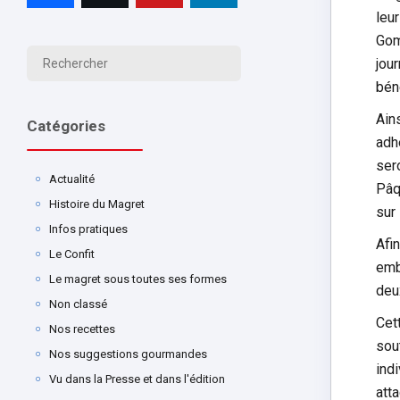
leur
Gom
jou
bén
Ain
Catégories
adh
ser
Actualité
Pâq
Histoire du Magret
sur
Infos pratiques
Afi
Le Confit
emb
Le magret sous toutes ses formes
deu
Non classé
Cet
Nos recettes
sou
Nos suggestions gourmandes
ind
Vu dans la Presse et dans l'édition
att