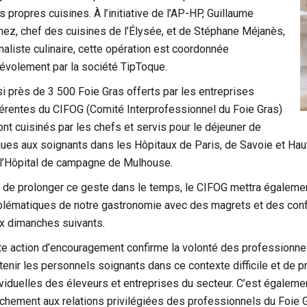
s propres cuisines. À l’initiative de l’AP-HP, Guillaume
ez, chef des cuisines de l’Élysée, et de Stéphane Méjanès,
rnaliste culinaire, cette opération est coordonnée
évolement par la société TipToque.
si près de 3 500 Foie Gras offerts par les entreprises
érentes du CIFOG (Comité Interprofessionnel du Foie Gras)
ont cuisinés par les chefs et servis pour le déjeuner de
ues aux soignants dans les Hôpitaux de Paris, de Savoie et Hau
 l’Hôpital de campagne de Mulhouse.
n de prolonger ce geste dans le temps, le CIFOG mettra égalemen
lématiques de notre gastronomie avec des magrets et des confit
x dimanches suivants.
te action d’encouragement confirme la volonté des professionnels
tenir les personnels soignants dans ce contexte difficile et de p
ividuelles des éleveurs et entreprises du secteur. C’est également
achement aux relations privilégiées des professionnels du Foie 