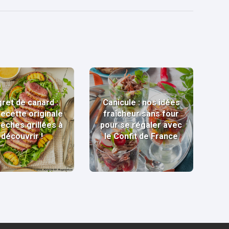
ret de canard :
Canicule : nos idées
recette originale
fraîcheur sans four
pêches grillées à
pour se régaler avec
découvrir !
le Confit de France