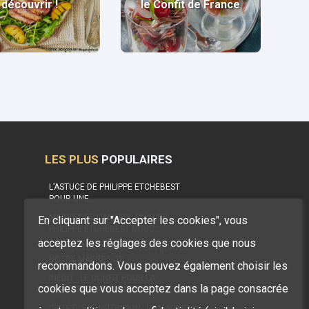
découvrir !
le Confit de France
LES PLUS
POPULAIRES
L’ASTUCE DE PHILIPPE ETCHEBEST
POUR UNE…
MAGRET DE CANARD : LE CHEF
En cliquant sur "Accepter les cookies", vous
PHILIPPE ETCHEBEST NOUS…
acceptez les réglages des cookies que nous
LES PETITES SAUCES À SERVIR AVEC
NOTRE MAGRET DE…
recommandons. Vous pouvez également choisir les
INÉDIT : LE CONFIT POUR LA
cookies que vous acceptez dans la page consacrée
PREMIÈRE FOIS DANS UNE…
DIÉTÉTIQUE, NUTRITION : LE MAGRET,