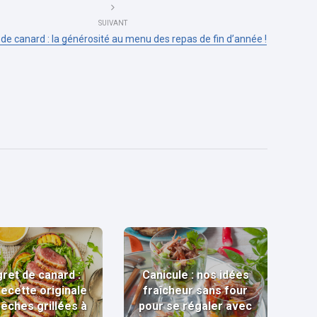
SUIVANT
 de canard : la générosité au menu des repas de fin d’année !
ret de canard :
Canicule : nos idées
recette originale
fraîcheur sans four
pêches grillées à
pour se régaler avec