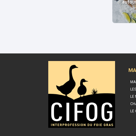
autou
MA
MA
LE
LE
CH
LE