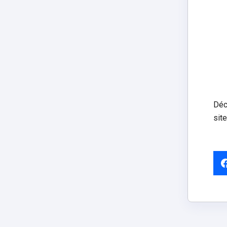
Déc
sit