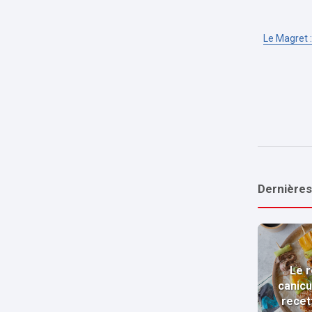
Le Magret :
Dernières
Le r
canicu
recet