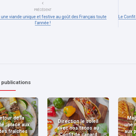
PRÉCÉDENT
 une viande unique et festive au goût des Français toute
Le Confit
l’année !
 publications
etour de la
Mag
Direction le soleil
le : place aux
une 
avec nos tacos au
tes fraîches
aux 
Confit de canard