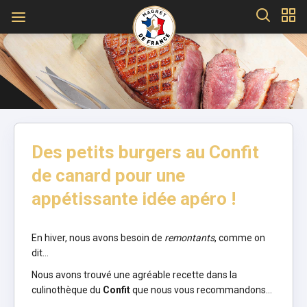
Des petits burgers au Confit
de canard pour une
appétissante idée apéro !
En hiver, nous avons besoin de
remontants
, comme on
dit…
Nous avons trouvé une agréable recette dans la
culinothèque du
Confit
que nous vous recommandons…