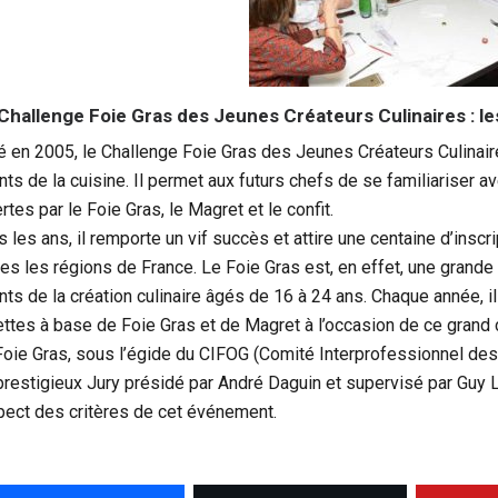
Challenge Foie Gras des Jeunes Créateurs Culinaires : le
é en 2005, le Challenge Foie Gras des Jeunes Créateurs Culinair
nts de la cuisine. Il permet aux futurs chefs de se familiariser a
rtes par le Foie Gras, le Magret et le confit.
 les ans, il remporte un vif succès et attire une centaine d’inscr
tes les régions de France. Le Foie Gras est, en effet, une grande
ents de la création culinaire âgés de 16 à 24 ans. Chaque année, i
ettes à base de Foie Gras et de Magret à l’occasion de ce grand
Foie Gras, sous l’égide du CIFOG (Comité Interprofessionnel des
prestigieux Jury présidé par André Daguin et supervisé par Guy Le
pect des critères de cet événement.