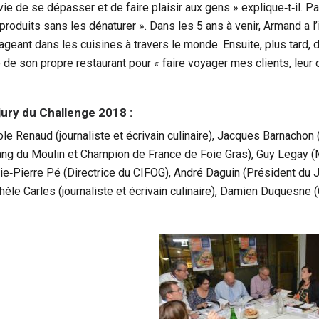
vie de se dépasser et de faire plaisir aux gens » explique‐t‐il. P
 produits sans les dénaturer ». Dans les 5 ans à venir, Armand a l’
geant dans les cuisines à travers le monde. Ensuite, plus tard, d’
 de son propre restaurant pour « faire voyager mes clients, leur o
jury du Challenge 2018 :
ole Renaud (journaliste et écrivain culinaire), Jacques Barnachon
tang du Moulin et Champion de France de Foie Gras), Guy Legay (M
ie‐Pierre Pé (Directrice du CIFOG), André Daguin (Président du J
hèle Carles (journaliste et écrivain culinaire), Damien Duquesne 