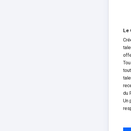
Le 
Cré
tale
offe
Tous
tou
tal
rec
du 
Un 
res