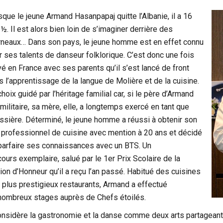
sque le jeune Armand Hasanpapaj quitte l’Albanie, il a 16
½. Il est alors bien loin de s’imaginer derrière des
rneaux… Dans son pays, le jeune homme est en effet connu
r ses talents de danseur folklorique. C’est donc une fois
ivé en France avec ses parents qu’il s’est lancé de front
s l’apprentissage de la langue de Molière et de la cuisine.
hoix guidé par l’héritage familial car, si le père d’Armand
 militaire, sa mère, elle, a longtemps exercé en tant que
issière. Déterminé, le jeune homme a réussi à obtenir son
 professionnel de cuisine avec mention à 20 ans et décidé
parfaire ses connaissances avec un BTS. Un
cours exemplaire, salué par le 1er Prix Scolaire de la
ion d’Honneur qu’il a reçu l’an passé. Habitué des cuisines
 plus prestigieux restaurants, Armand a effectué
nombreux stages auprès de Chefs étoilés.
considère la gastronomie et la danse comme deux arts partage