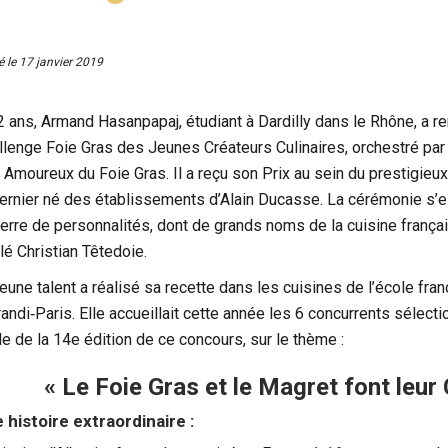
é le
17 janvier 2019
2 ans, Armand Hasanpapaj, étudiant à Dardilly dans le Rhône, a r
llenge Foie Gras des Jeunes Créateurs Culinaires, orchestré par 
 Amoureux du Foie Gras. Il a reçu son Prix au sein du prestigieu
dernier né des établissements d’Alain Ducasse. La cérémonie s’e
terre de personnalités, dont de grands noms de la cuisine franç
lé Christian Têtedoie.
jeune talent a réalisé sa recette dans les cuisines de l’école fr
randi‐Paris. Elle accueillait cette année les 6 concurrents sélect
le de la 14e édition de ce concours, sur le thème :
« Le Foie Gras et le Magret font leur
 histoire extraordinaire :