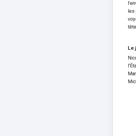
l’en
les
voya
tête
Le 
Nic
l’É
Mar
Mic