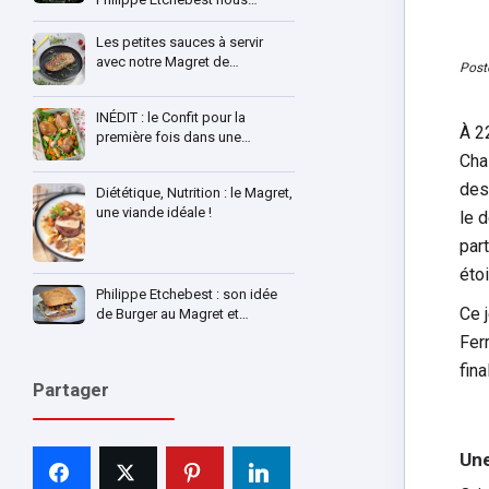
Les petites sauces à servir
avec notre Magret de…
Post
INÉDIT : le Confit pour la
À 2
première fois dans une…
Cha
des
Diététique, Nutrition : le Magret,
une viande idéale !
le 
par
étoi
Philippe Etchebest : son idée
Ce 
de Burger au Magret et…
Fer
fina
Partager
Une