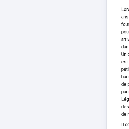
Lor
ans 
fou
pou
arr
dan
Un c
est
pât
bac
de 
par
Lég
des
de 
Il 