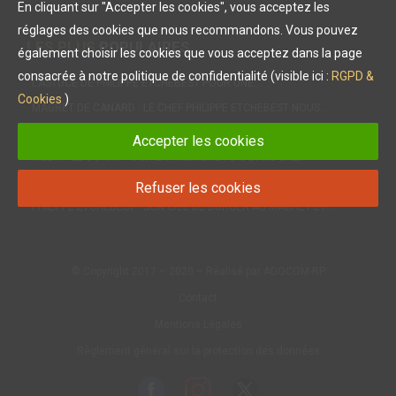
En cliquant sur "Accepter les cookies", vous acceptez les
réglages des cookies que nous recommandons. Vous pouvez
LES PLUS
POPULAIRES
également choisir les cookies que vous acceptez dans la page
consacrée à notre politique de confidentialité (visible ici :
RGPD &
L’ASTUCE DE PHILIPPE ETCHEBEST POUR UNE…
Cookies
)
MAGRET DE CANARD : LE CHEF PHILIPPE ETCHEBEST NOUS…
LES PETITES SAUCES À SERVIR AVEC NOTRE MAGRET DE…
Accepter les cookies
INÉDIT : LE CONFIT POUR LA PREMIÈRE FOIS DANS UNE…
DIÉTÉTIQUE, NUTRITION : LE MAGRET, UNE VIANDE IDÉALE !
Refuser les cookies
PHILIPPE ETCHEBEST : SON IDÉE DE BURGER AU MAGRET ET…
© Copyright 2017 – 2020 – Réalisé par ADOCOM-RP
Contact
Mentions Légales
Règlement général sur la protection des données