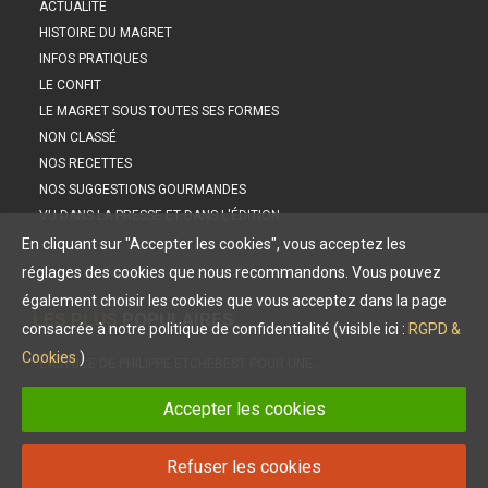
ACTUALITÉ
HISTOIRE DU MAGRET
INFOS PRATIQUES
LE CONFIT
LE MAGRET SOUS TOUTES SES FORMES
NON CLASSÉ
NOS RECETTES
NOS SUGGESTIONS GOURMANDES
VU DANS LA PRESSE ET DANS L'ÉDITION
En cliquant sur "Accepter les cookies", vous acceptez les
réglages des cookies que nous recommandons. Vous pouvez
également choisir les cookies que vous acceptez dans la page
LES PLUS
POPULAIRES
consacrée à notre politique de confidentialité (visible ici :
RGPD &
Cookies
)
L’ASTUCE DE PHILIPPE ETCHEBEST POUR UNE…
MAGRET DE CANARD : LE CHEF PHILIPPE ETCHEBEST NOUS…
Accepter les cookies
LES PETITES SAUCES À SERVIR AVEC NOTRE MAGRET DE…
INÉDIT : LE CONFIT POUR LA PREMIÈRE FOIS DANS UNE…
Refuser les cookies
DIÉTÉTIQUE, NUTRITION : LE MAGRET, UNE VIANDE IDÉALE !