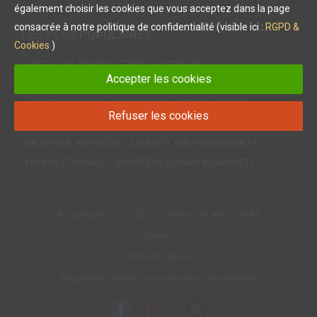
également choisir les cookies que vous acceptez dans la page
consacrée à notre politique de confidentialité (visible ici :
RGPD &
LES PLUS
POPULAIRES
Cookies
)
L’ASTUCE DE PHILIPPE ETCHEBEST POUR UNE…
Accepter les cookies
MAGRET DE CANARD : LE CHEF PHILIPPE ETCHEBEST NOUS…
LES PETITES SAUCES À SERVIR AVEC NOTRE MAGRET DE…
Refuser les cookies
INÉDIT : LE CONFIT POUR LA PREMIÈRE FOIS DANS UNE…
DIÉTÉTIQUE, NUTRITION : LE MAGRET, UNE VIANDE IDÉALE !
PHILIPPE ETCHEBEST : SON IDÉE DE BURGER AU MAGRET ET…
© Copyright 2017 – 2020 – Réalisé par ADOCOM-RP
Contact
Mentions Légales
Règlement général sur la protection des données